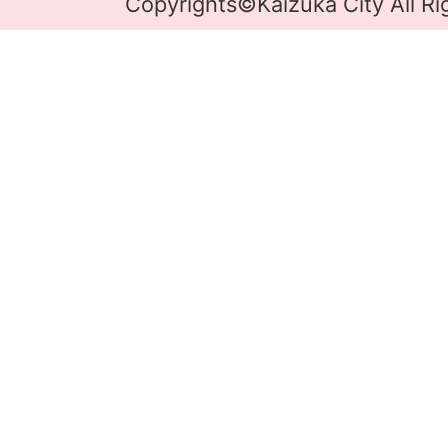
Copyrights©Kaizuka City All Ri