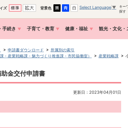
キー
Select Language
▼
イズ
背景色
探す
・手続き
子育て・教育
健康・福祉
観光・文化・
き
申請書ダウンロード
所属別の索引
課・産業戦略課・魅力づくり推進課・市民協働室）
産業戦略課
補助金交付申請書
更新日：2023年04月01日