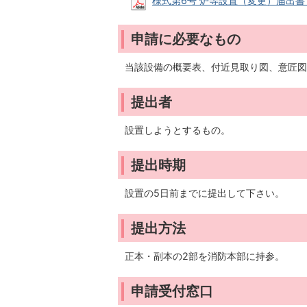
様式第6号 炉等設置（変更）届出書 見本 
申請に必要なもの
当該設備の概要表、付近見取り図、意匠図
提出者
設置しようとするもの。
提出時期
設置の5日前までに提出して下さい。
提出方法
正本・副本の2部を消防本部に持参。
申請受付窓口