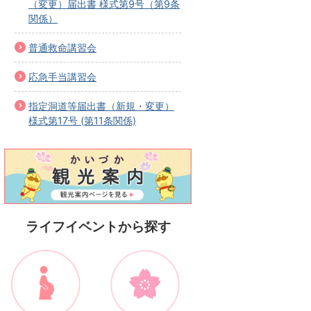
（変更）届出書 様式第9号（第9条
関係）
普通救命講習会
応急手当講習会
指定洞道等届出書（新規・変更）
様式第17号 (第11条関係)
ライフイベントから探す