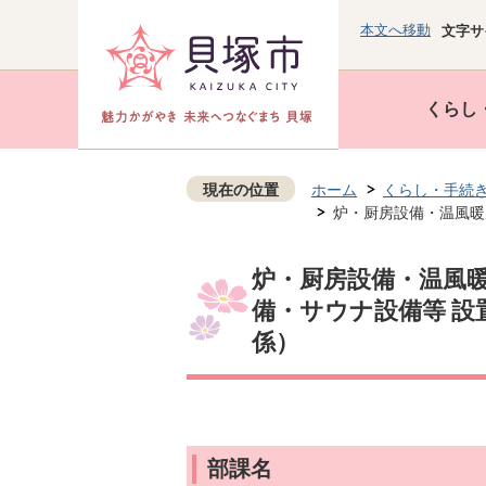
本文へ移動
文字サ
くらし
現在の位置
ホーム
くらし・手続
炉・厨房設備・温風暖
炉・厨房設備・温風暖
備・サウナ設備等 設
係）
部課名