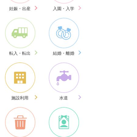
妊娠・出産
入園・入学
転入・転出
結婚・離婚
施設利用
水道