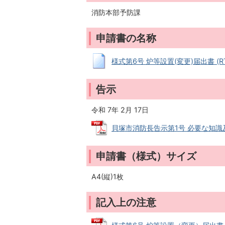
消防本部予防課
申請書の名称
様式第6号 炉等設置(変更)届出書 (RTF
告示
令和 7年 2月 17日
貝塚市消防長告示第1号 必要な知識及び技
申請書（様式）サイズ
A4(縦)1枚
記入上の注意