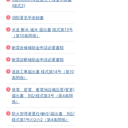
(様式2)
消防署見学依頼書
水道 断水,減水 届出書 様式第13号
（第10条関係）
耐震改修補助金申請必要書類
耐震診断補助金申請必要書類
道路工事届出書 様式第14号（第10
条関係）
発電、変電、蓄電池設備設置(変更)
届出書 別記様式第3号（第4条関
係）
防火管理者選任(解任)届出書 別記
様式第1号の2の2（第4条関係）