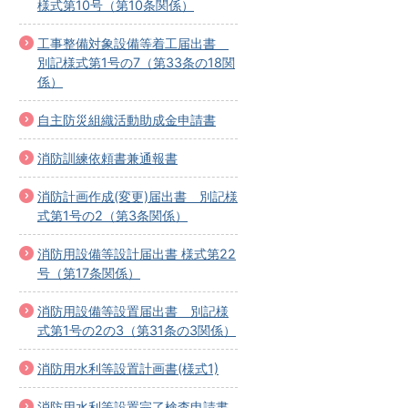
様式第10号（第10条関係）
工事整備対象設備等着工届出書
別記様式第1号の7（第33条の18関
係）
自主防災組織活動助成金申請書
消防訓練依頼書兼通報書
消防計画作成(変更)届出書 別記様
式第1号の2（第3条関係）
消防用設備等設計届出書 様式第22
号（第17条関係）
消防用設備等設置届出書 別記様
式第1号の2の3（第31条の3関係）
消防用水利等設置計画書(様式1)
消防用水利等設置完了検査申請書