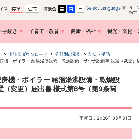
キー
Select Language
▼
イズ
背景色
探す
・手続き
子育て・教育
健康・福祉
観光・文化・
き
申請書ダウンロード
分野別の索引
防災・消防
房機・ボイラー 給湯湯沸設備・乾燥設備・サウナ設備等 設置（変更）届
房機・ボイラー 給湯湯沸設備・乾燥設
置（変更）届出書 様式第6号（第9条関
更新日：2026年03月31日