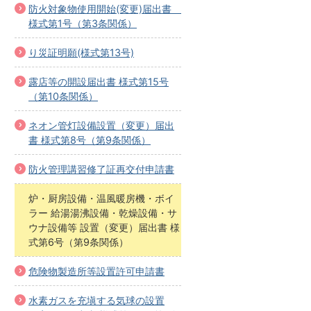
防火対象物使用開始(変更)届出書
様式第1号（第3条関係）
り災証明願(様式第13号)
露店等の開設届出書 様式第15号
（第10条関係）
ネオン管灯設備設置（変更）届出
書 様式第8号（第9条関係）
防火管理講習修了証再交付申請書
炉・厨房設備・温風暖房機・ボイ
ラー 給湯湯沸設備・乾燥設備・サ
ウナ設備等 設置（変更）届出書 様
式第6号（第9条関係）
危険物製造所等設置許可申請書
水素ガスを充塡する気球の設置