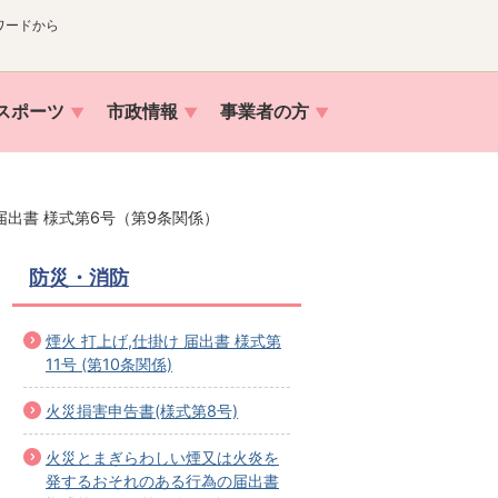
ワードから
スポーツ
市政情報
事業者の方
出書 様式第6号（第9条関係）
防災・消防
煙火 打上げ,仕掛け 届出書 様式第
11号 (第10条関係)
火災損害申告書(様式第8号)
火災とまぎらわしい煙又は火炎を
発するおそれのある行為の届出書