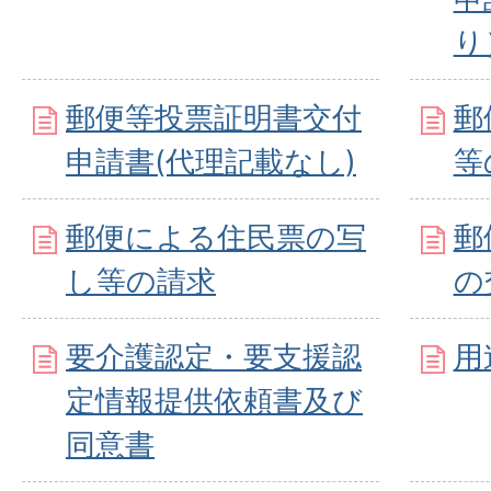
り
郵便等投票証明書交付
郵
申請書(代理記載なし)
等
郵便による住民票の写
郵
し等の請求
の
要介護認定・要支援認
用
定情報提供依頼書及び
同意書