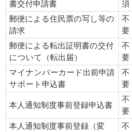
書交付申請書
須
郵便による住民票の写し等の
不
請求
要
郵便による転出証明書の交付
不
について（転出届）
要
マイナンバーカード出前申請
不
サポート申込書
要
不
本人通知制度事前登録申込書
要
本人通知制度事前登録（変
不