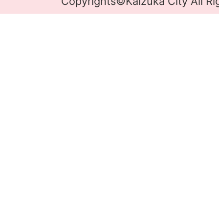
Copyrights©Kaizuka City All Ri