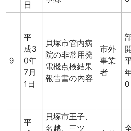
日
平
貝塚市管内病
成3
市外
院の非常用発
9
0年
事業
平
電機点検結果
7月
者
年
報告書の内容
1日
0
貝塚市王子、
平
名越、三ツ