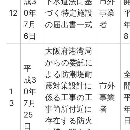
成3
下水道法に基
市外
12
0年
づく特定施設
事業
平
7月
の届出書一式
者
年
6日
8
大阪府港湾局
からの委託に
平
よる防潮堤耐
成3
震対策設計に
市外
1
0年
係る工事の工
事業
平
3
7月
事箇所付近に
者
年
25
存在する防火
日