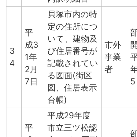
貝塚市内の特
定の住所につ
平
いて、建物及
成3
市外
3
び住居番号が
1年
事業
平
4
記載されてい
2月
者
年
る図面(街区
7日
5
図、住居表示
台帳)
平成29年度
平
市立三ツ松認