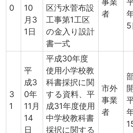
事業
平
0
10
区汚水菅布設
者
年
月3
工事第1工区
5
1日
の金入り設計
書一式
平成30年度
平
使用小学校教
成3
科書採択に関
市外
3
0年
する資料、平
事業
平
1
11月
成31年度使用
者
年
14
中学校教科書
1
日
採択に関する