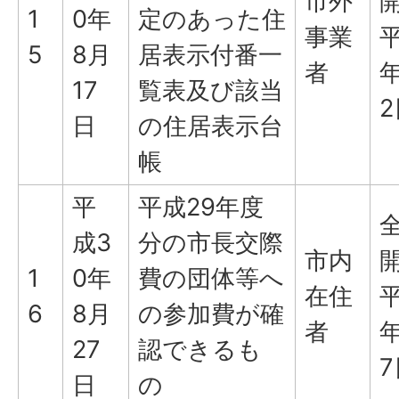
市外
1
0年
定のあった住
事業
平
5
8月
居表示付番一
者
年
17
覧表及び該当
2
日
の住居表示台
帳
平
平成29年度
成3
分の市長交際
市内
1
0年
費の団体等へ
在住
平
6
8月
の参加費が確
者
年
27
認できるも
7
日
の