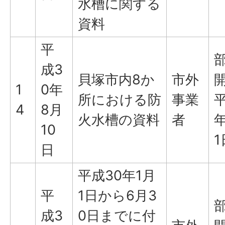
水槽に関する
資料
平
成3
貝塚市内8か
市外
1
0年
所における防
事業
平
4
8月
火水槽の資料
者
年
10
1
日
平成30年1月
平
1日から6月3
成3
0日までに付