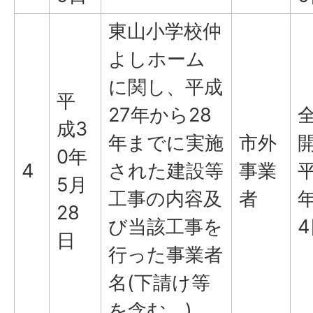
東山小学校仲
よしホーム
に関し、平成
平
27年から28
成3
年までに実施
市外
0年
4
された建設等
事業
平
5月
工事の内容及
者
年
28
び当該工事を
4
日
行った事業者
名(下請け等
を含む。)