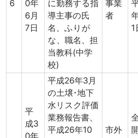
6
0年
に勤務する指
事業
平
6月
導主事の氏
者
年
7日
名、ふりが
1
な、職名、担
当教科(中学
校)
平成26年3月
の土壌･地下
水リスク評価
平
業務報告書、
成3
平成26年10
市外
0年