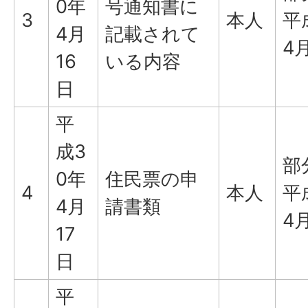
0年
号通知書に
3
本人
平
4月
記載されて
4
16
いる内容
日
平
成3
部
0年
住民票の申
4
本人
平
4月
請書類
4
17
日
平