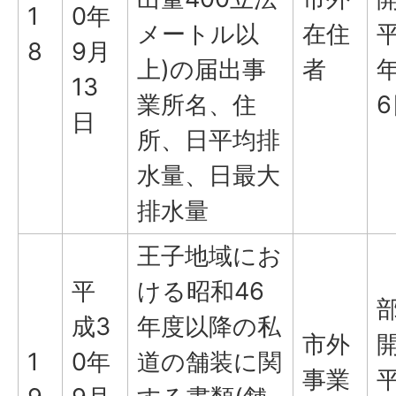
1
0年
メートル以
在住
平
8
9月
上)の届出事
者
年
13
業所名、住
6
日
所、日平均排
水量、日最大
排水量
王子地域にお
平
ける昭和46
成3
年度以降の私
市外
1
0年
道の舗装に関
事業
平