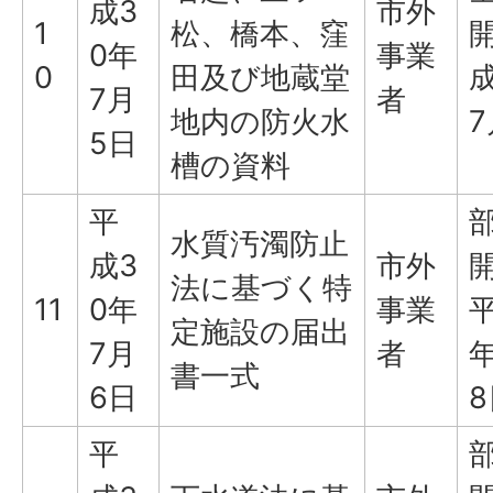
成3
市外
1
松、橋本、窪
0年
事業
0
田及び地蔵堂
成
7月
者
地内の防火水
7
5日
槽の資料
平
水質汚濁防止
成3
市外
法に基づく特
11
0年
事業
平
定施設の届出
7月
者
年
書一式
6日
8
平