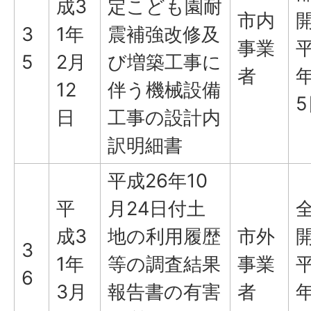
成3
定こども園耐
市内
3
1年
震補強改修及
事業
平
5
2月
び増築工事に
者
年
12
伴う機械設備
5
日
工事の設計内
訳明細書
平成26年10
平
月24日付土
成3
地の利用履歴
市外
3
1年
等の調査結果
事業
平
6
3月
報告書の有害
者
年