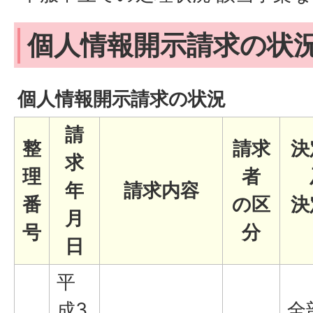
個人情報開示請求の状
個人情報開示請求の状況
請
整
請求
決
求
理
者
年
請求内容
番
の区
決
月
号
分
日
平
成3
全