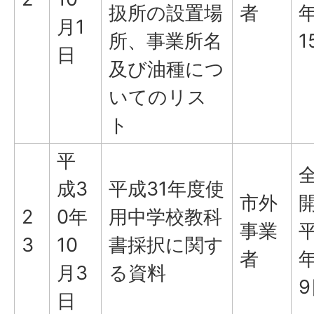
扱所の設置場
者
年
月1
所、事業所名
1
日
及び油種につ
いてのリス
ト
平
成3
平成31年度使
市外
2
0年
用中学校教科
事業
平
3
10
書採択に関す
者
年
月3
る資料
9
日