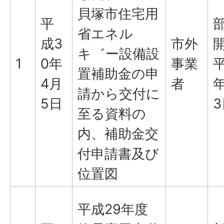
貝塚市住宅用
平
省エネル
成3
市外
キ゛ー設備設
1
0年
事業
平
置補助金の申
4月
者
年
請から交付に
5日
3
至る資料の
内、補助金交
付申請書及び
位置図
平成29年度