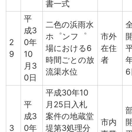
書一式
平
二色の浜雨水
成3
ホ゜ンフ゜
市外
2
0年
場における6
在住
平
9
10
時間ごとの放
者
年
月3
流渠水位
6
0日
平成30年10
平
月25日入札
成3
案件の地蔵堂
市内
3
0年
堤第3処理分