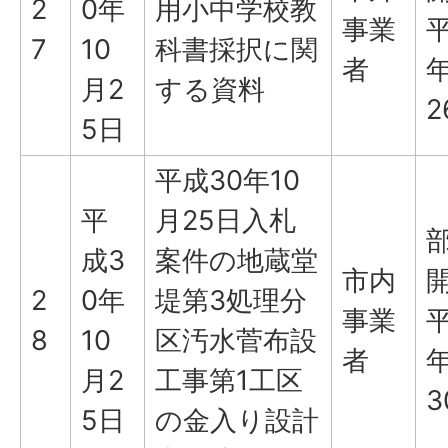
2
0年
用小中学校教
事業
平
7
10
科書採択に関
者
年
月2
する資料
2
5日
平成30年10
平
月25日入札
成3
案件の地蔵堂
市内
2
0年
堤第3処理分
事業
平
8
10
区汚水菅布設
者
年
月2
工事第1工区
3
5日
の金入り設計