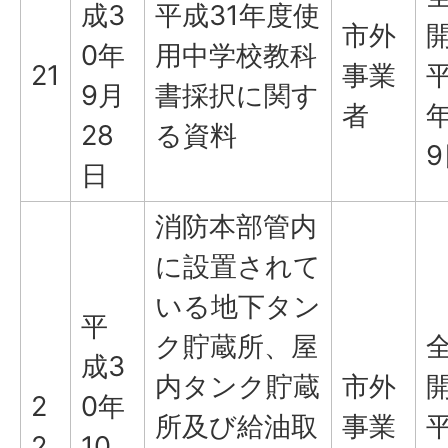
成3
平成31年度使
市外
0年
用中学校教科
21
事業
平
9月
書採択に関す
者
年
28
る資料
9
日
消防本部管内
に設置されて
いる地下タン
平
ク貯蔵所、屋
成3
内タンク貯蔵
市外
2
0年
所及び給油取
事業
平
2
10