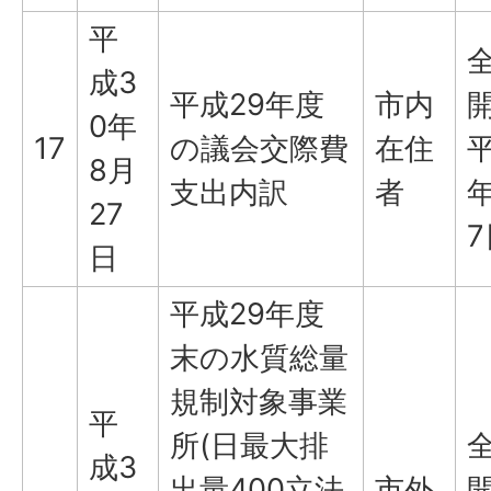
平
成3
平成29年度
市内
0年
17
の議会交際費
在住
平
8月
支出内訳
者
年
27
7
日
平成29年度
末の水質総量
規制対象事業
平
所(日最大排
成3
出量400立法
市外