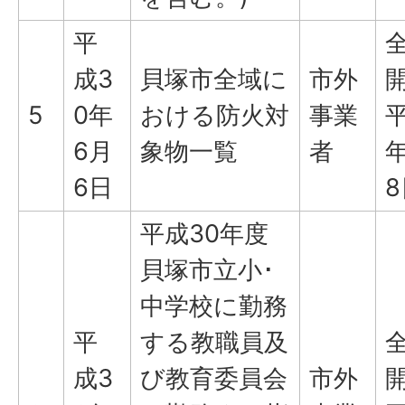
平
成3
貝塚市全域に
市外
5
0年
おける防火対
事業
平
6月
象物一覧
者
年
6日
8
平成30年度
貝塚市立小･
中学校に勤務
平
する教職員及
成3
び教育委員会
市外