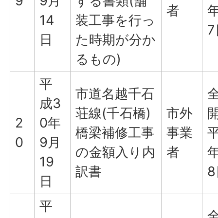
9
9月
する書類(舗
者
年
14
装工事を行っ
7
日
た時期が分か
るもの)
平
市道名越千石
成3
荘線(千石橋)
市外
2
0年
橋梁補修工事
事業
平
0
9月
の金額入り内
者
年
19
訳書
8
日
平