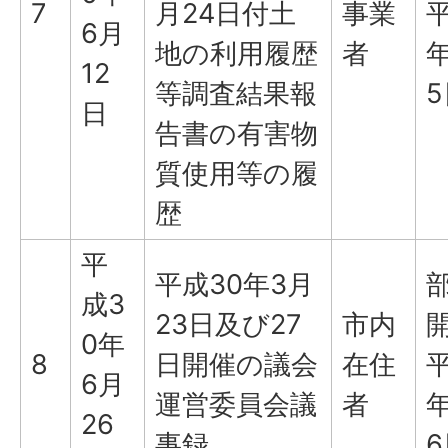
7
月24日付土
事業
平
6月
地の利用履歴
者
年
12
等調査結果報
5
日
告書の有害物
質使用等の履
歴
平
平成30年3月
成3
23日及び27
市内
0年
8
日開催の議会
在住
平
6月
運営委員会議
者
年
26
事録
6