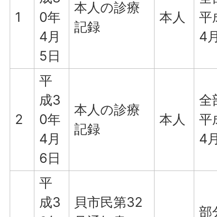
本人の診療
1
0年
本人
平
記録
4月
4
5日
平
成3
全
本人の診療
2
0年
本人
平
記録
4月
4
6日
平
成3
貝市民第32
部