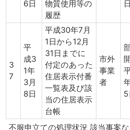
6日
物質使用等の
履歴
平成30年7月
1日から12月
平
31日までに
成3
市外
3
付定のあった
1年
事業
平
7
住居表示付番
3月
者
年
一覧表及び該
8日
5
当の住居表示
台帳
不服申立ての処理状況 該当事案な