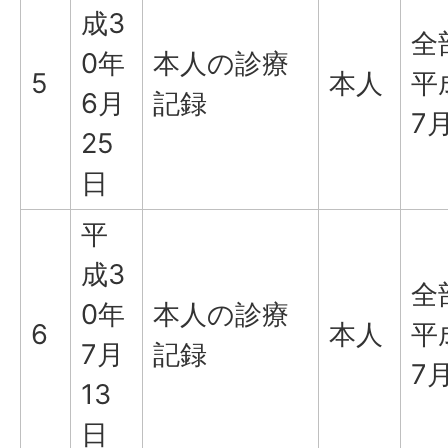
成3
全
0年
本人の診療
5
本人
平
6月
記録
7
25
日
平
成3
全
0年
本人の診療
6
本人
平
7月
記録
7
13
日