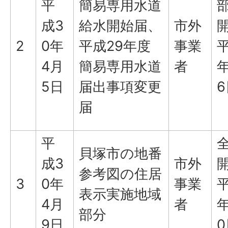
平
簡易専用水道
成3
給水開始届、
市外
2
0年
平成29年度
事業
平
4月
簡易専用水道
者
年
5日
届出事項変更
6
届
平
貝塚市の地番
成3
市外
参考図の住居
3
0年
事業
平
表示実施地域
4月
者
年
部分
9日
0