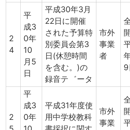
平成30年3月
平
22日に開催
成3
された予算特
市外
2
0年
別委員会第3
事業
平
4
10
日(休憩時間
者
年
月5
を含む。)の
9
日
録音テ゛ータ
平
成3
平成31年度使
市外
2
0年
用中学校教科
事業
平
5
10
書採択に関す