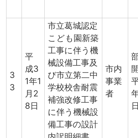
市立葛城認定
こども園新築
工事に伴う機
平
械設備工事及
成3
市内
3
び市立第二中
1年1
事業
平
3
学校校舎耐震
月2
者
年
補強改修工事
8日
に伴う機械設
備工事の設計
内訳明細書