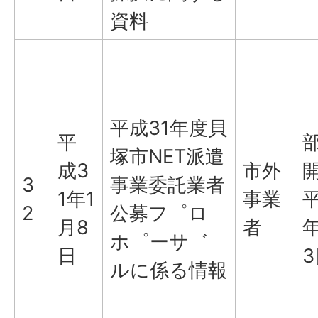
資料
平成31年度貝
平
塚市NET派遣
成3
市外
3
事業委託業者
1年1
事業
平
2
公募フ゜ロ
月8
者
年
ホ゜ーサ゛
日
3
ルに係る情報