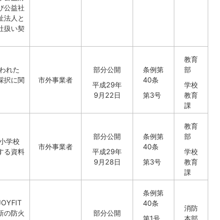
び公益社
祉法人と
社扱い契
教育
行われた
部分公開
条例第
部
採択に関
市外事業者
40条
平成29年
学校
9月22日
第3号
教育
課
教育
部分公開
条例第
部
用小学校
市外事業者
40条
する資料
平成29年
学校
9月28日
第3号
教育
課
条例第
YFIT
40条
消防
新の防火
部分公開
第1号
本部