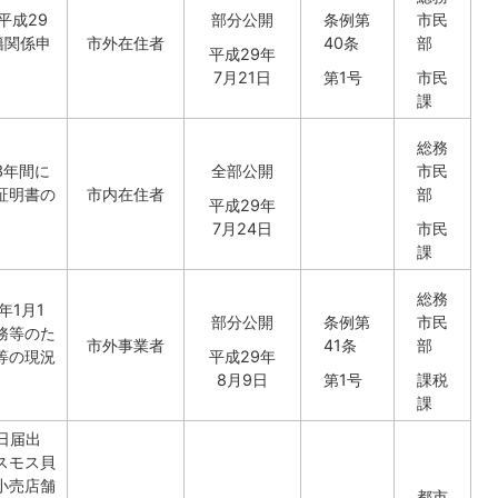
平成29
部分公開
条例第
市民
籍関係申
市外在住者
40条
部
平成29年
7月21日
第1号
市民
課
総務
3年間に
全部公開
市民
証明書の
市内在住者
部
平成29年
7月24日
市民
課
総務
年1月1
部分公開
条例第
市民
務等のた
市外事業者
41条
部
等の現況
平成29年
8月9日
第1号
課税
課
6日届出
スモス貝
小売店舗
都市