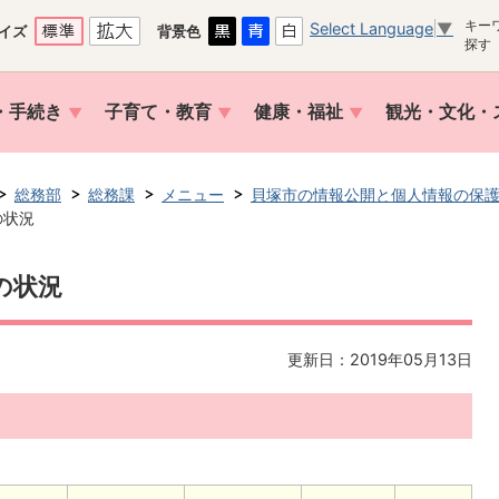
キー
Select Language
▼
イズ
背景色
探す
・手続き
子育て・教育
健康・福祉
観光・文化・
総務部
総務課
メニュー
貝塚市の情報公開と個人情報の保
の状況
の状況
更新日：2019年05月13日