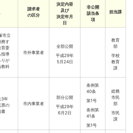
決定内容
非公開
請求者
及び
担当課
容
該当条
の区分
決定年月
項
日
塚市立
教育
勤務す
全部公開
部
教育委
市外事業者
る指導
平成29年
学校
ふりが
5月24日
教育
当教科
課
条例第
総務
40条
部分公開
市民
去3年
第1号
市内事業者
部
民票の
平成29年
条例第
請書
6月2日
市民
41条
課
第1号