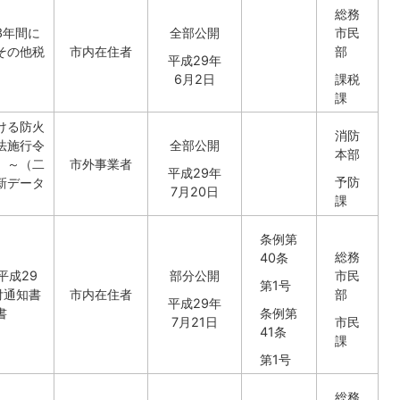
総務
3年間に
全部公開
市民
その他税
市内在住者
部
平成29年
6月2日
課税
課
ける防火
消防
法施行令
全部公開
本部
）～（二
市外事業者
平成29年
予防
新データ
7月20日
課
条例第
総務
40条
平成29
部分公開
市民
第1号
付通知書
市内在住者
部
平成29年
書
条例第
7月21日
市民
41条
課
第1号
総務