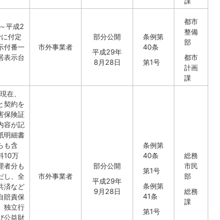
課
都市
日～平成2
整備
でに付定
部分公開
条例第
部
示付番一
市外事業者
40条
平成29年
居表示台
都市
8月28日
第1号
計画
課
日現在、
と契約を
害保険証
内容が記
紙明細書
らも含
条例第
10万
40条
総務
理者分も
部分公開
市民
第1号
だし、全
市外事業者
部
平成29年
条例第
共済など
9月28日
総務
41条
自賠責保
課
、独立行
第1号
び公益財