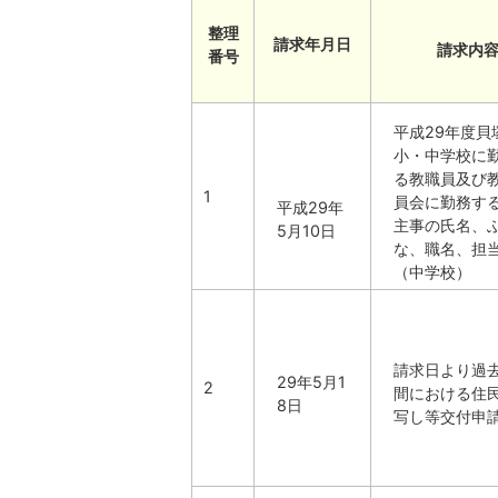
整理
請求年月日
請求内
番号
平成29年度貝
小・中学校に
る教職員及び
1
員会に勤務す
平成29年
主事の氏名、
5月10日
な、職名、担
（中学校）
請求日より過
29年5月1
2
間における住
8日
写し等交付申