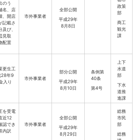
出のう
政策
舗名、店
全部公開
部
積、開店
市外事業者
平成29年
商工
が記載さ
8月8日
観光
分及び、
課
辺見取
物配置
上下
渠更生工
水道
部分公開
条例第
28年9
部
市外事業者
40条
平成29年
金入り
下水
8月10日
第4号
道推
進課
圧を受電
総務
近12
全部公開
市民
確認でき
市外事業者
部
平成29年
算内訳
8月29日
総務