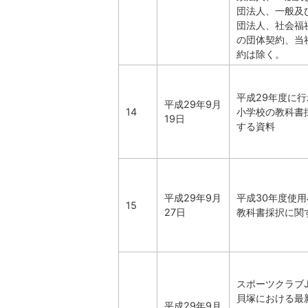
団法人、一般及
団法人、社会福
の団体契約、当
約は除く。
平成29年度に
平成29年9月
14
小学校の教科書
19日
する資料
平成29年9月
平成30年度使
15
27日
教科書採択に関
スポーツクラブJO
貝塚における最
平成29年9月