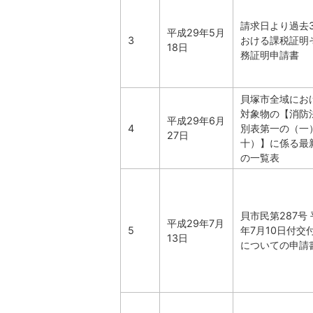
請求日より過去
平成29年5月
3
おける課税証明
18日
務証明申請書
貝塚市全域にお
対象物の【消防
平成29年6月
4
別表第一の（一
27日
十）】に係る最
の一覧表
貝市民第287号 
平成29年7月
5
年7月10日付交
13日
についての申請