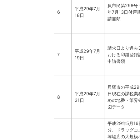
貝市民第296号 
平成29年7月
6
年7月13日付戸
18日
請書類
請求日より過去
平成29年7月
7
おける印鑑登録
19日
申請書類
貝塚市の平成29
平成29年7月
日現在の課税業
8
31日
めの地番・筆界
図データ
平成29年5月1
分、ドラッグコ
塚堤店の大規模