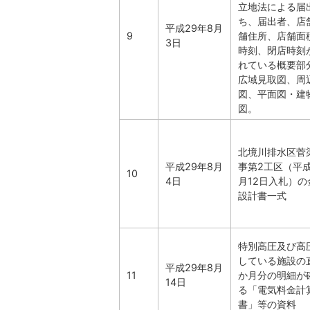
立地法による届
ち、届出者、店
平成29年8月
9
舗住所、店舗面
3日
時刻、閉店時刻
れている概要部
広域見取図、周
図、平面図・建
図。
北境川排水区菅
平成29年8月
事第2工区（平成
10
4日
月12日入札）の
設計書一式
特別高圧及び高
している施設の直
平成29年8月
11
か月分の明細が
14日
る「電気料金計
書」等の資料