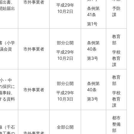
届出書、
市外事業者
平成29年
開始届出
条例第
予防
10月2日
41条
課
第1号
教育
書（小学
部分公開
条例第
部
協議会資
市外事業者
40条
平成29年
学校
10月2日
第3号
教育
課
教育
用小・中
部分公開
条例第
部
の採択に
市外事業者
40条
議事録、
平成29年
学校
する資料
10月3日
第3号
教育
課
都市
整備
線（千石
全部公開
部
修工事の
市外事業者