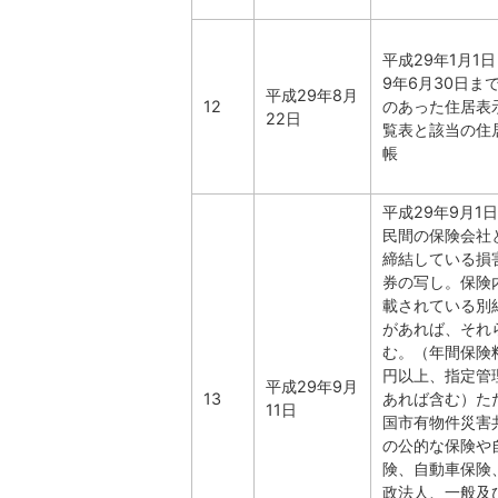
平成29年1月1
9年6月30日ま
平成29年8月
12
のあった住居表
22日
覧表と該当の住
帳
平成29年9月1
民間の保険会社
締結している損
券の写し。保険
載されている別
があれば、それ
む。（年間保険料
円以上、指定管
平成29年9月
13
あれば含む）た
11日
国市有物件災害
の公的な保険や
険、自動車保険
政法人、一般及