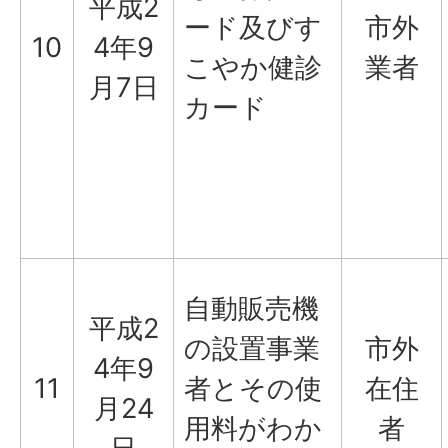
平成2
ード及びす
市外
10
4年9
こやか健診
業者
月7日
カード
自動販売機
平成2
の設置事業
市外
4年9
11
者とその使
在住
月24
用料がわか
者