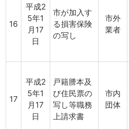
平成2
市が加入す
5年1
市外
16
る損害保険
月17
業者
の写し
日
平成2
戸籍謄本及
5年1
び住民票の
市内
17
月17
写し等職務
団体
日
上請求書