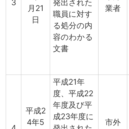
3
発出された
月21
業者
職員に対す
日
る処分の内
容のわかる
文書
平成21年
度、平成22
年度及び平
平成2
成23年度に
4年5
市外
4
発出された