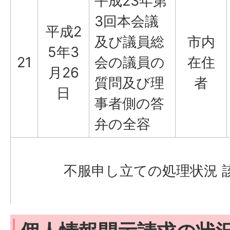
平成23年第
3回本会議
平成2
及び議員総
市内
5年3
21
会の議員の
在住
月26
質問及び理
者
日
事者側の答
弁の全容
不服申し立ての処理状況 