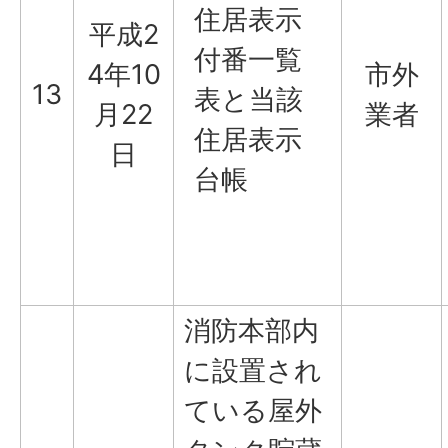
住居表示
平成2
付番一覧
4年10
市外
13
表と当該
月22
業者
住居表示
日
台帳
消防本部内
に設置され
ている屋外