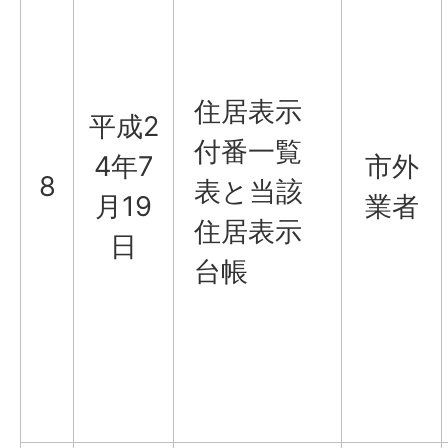
住居表示
平成2
付番一覧
4年7
市外
8
表と当該
月19
業者
住居表示
日
台帳