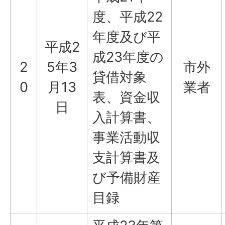
度、平成22
年度及び平
平成2
成23年度の
2
5年3
市外
貸借対象
0
月13
業者
表、資金収
日
入計算書、
事業活動収
支計算書及
び予備財産
目録