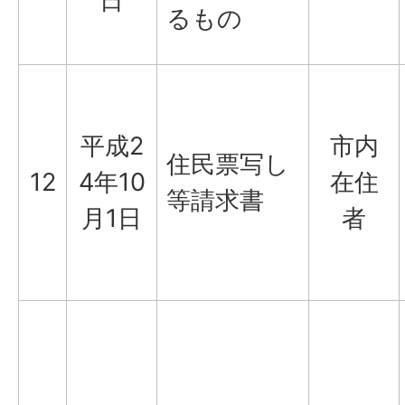
日
るもの
平成2
市内
住民票写し
12
4年10
在住
等請求書
月1日
者