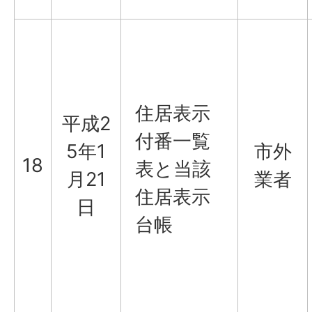
住居表示
平成2
付番一覧
5年1
市外
18
表と当該
月21
業者
住居表示
日
台帳