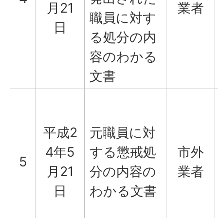
月21
業者
職員に対す
日
る処分の内
容のわかる
文書
平成2
元職員に対
4年5
する懲戒処
市外
5
月21
分の内容の
業者
日
わかる文書