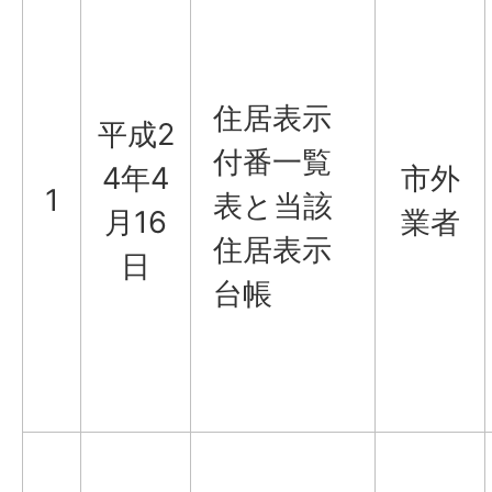
住居表示
平成2
付番一覧
4年4
市外
1
表と当該
月16
業者
住居表示
日
台帳