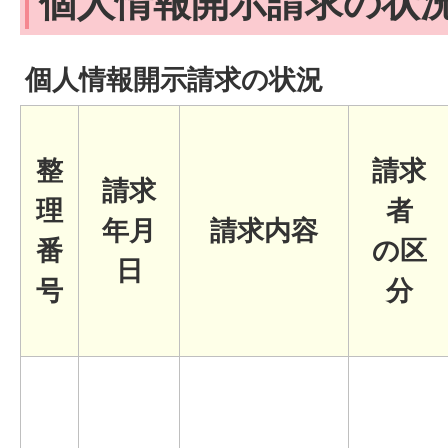
個人情報開示請求の状
個人情報開示請求の状況
整
請求
請求
理
者
年月
請求内容
番
の区
日
号
分