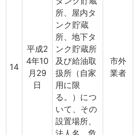
タンク貯蔵
所、屋内タ
ンク貯蔵
所、地下タ
平成2
ンク貯蔵所
4年10
及び給油取
市外
14
月29
扱所（自家
業者
日
用に限
る。）につ
いて、その
設置場所、
法人名、危