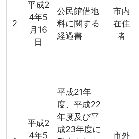
平成2
公民館借地
市内
4年5
2
料に関する
在住
月16
経過書
者
日
平成21年
度、平成22
年度及び平
平成2
成23年度に
4年5
市外