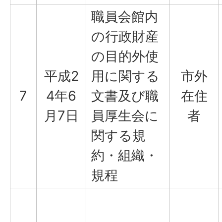
職員会館内
の行政財産
の目的外使
平成2
用に関する
市外
7
4年6
文書及び職
在住
月7日
員厚生会に
者
関する規
約・組織・
規程