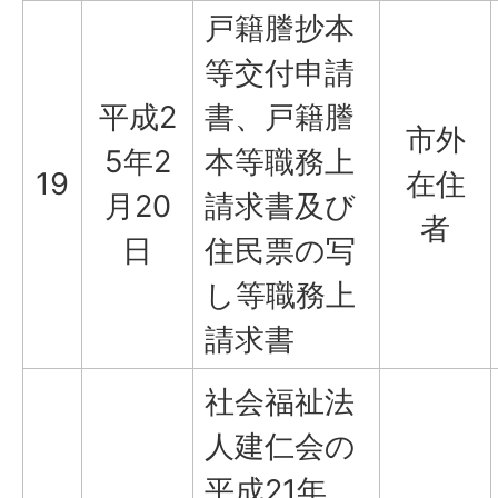
戸籍謄抄本
等交付申請
平成2
書、戸籍謄
市外
5年2
本等職務上
19
在住
月20
請求書及び
者
日
住民票の写
し等職務上
請求書
社会福祉法
人建仁会の
平成21年