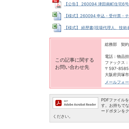
【公告】 260094 津田南町住宅6号
【様式】260094 申込・受付票・チェッ
【様式】 経歴書(現場代理人、技術者用) 
総務部 契約
電話：物品担当 
この記事に関する
ファックス：07
お問い合わせ先
〒597-8585
大阪府貝塚市
メールフォー
PDFファイルを閲
す。お持ちでない方
ードボタンを
ください。