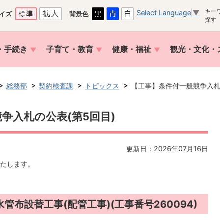
キー
Select Language
▼
イズ
背景色
探す
・手続き
子育て・教育
健康・福祉
観光・文化・
総務部
契約検査課
トピックス
【工事】条件付一般競争入札
争入札の公表(第5回目)
更新日：2026年07月16日
たします。
管布設替工事(配管工事)(工事番号260094)