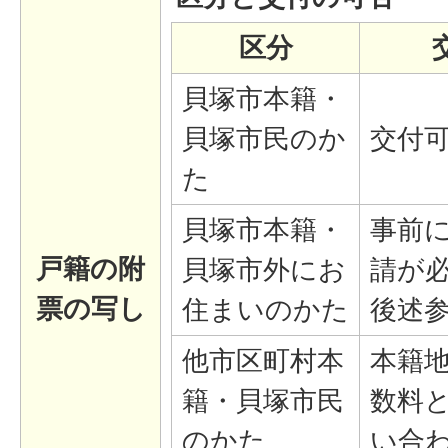
区分
貝塚市本籍・
貝塚市民のか
交付
た
貝塚市本籍・
事前
戸籍の附
貝塚市外にお
請が
票の写し
住まいのかた
後述
他市区町村本
本籍
籍・貝塚市民
数料
のかた
い合