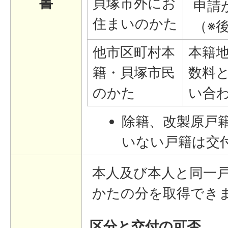
書
貝塚市外にお
申請
住まいのかた
（※
他市区町村本
本籍
籍・貝塚市民
数料
のかた
い合
除籍、改製原戸
いない戸籍は交
本人及び本人と同一
かたの分を取得でき
区分と交付の可否