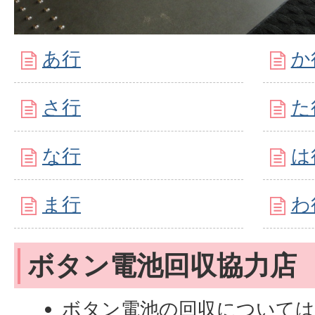
あ行
か
さ行
た
な行
は
ま行
わ
ボタン電池回収協力店
ボタン電池の回収については