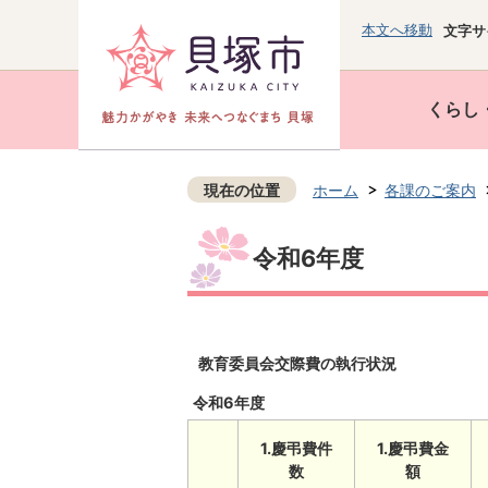
本文へ移動
文字サ
くらし
現在の位置
ホーム
各課のご案内
令和6年度
教育委員会交際費の執行状況
令和6年度
1.慶弔費件
1.慶弔費金
数
額