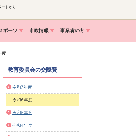
ワードから
スポーツ
市政情報
事業者の方
年度
教育委員会の交際費
令和7年度
令和6年度
令和5年度
令和4年度