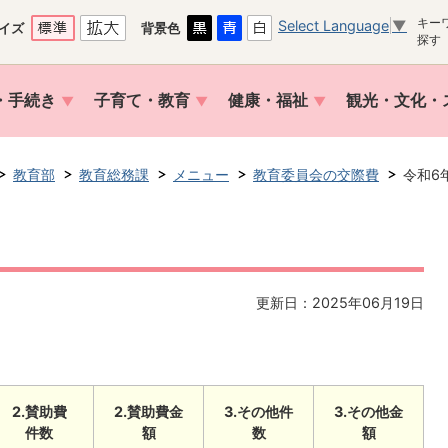
キー
Select Language
▼
イズ
背景色
探す
・手続き
子育て・教育
健康・福祉
観光・文化・
教育部
教育総務課
メニュー
教育委員会の交際費
令和6
更新日：2025年06月19日
2.賛助費
2.賛助費金
3.その他件
3.その他金
件数
額
数
額