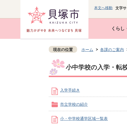
本文へ移動
文字サ
くらし
現在の位置
ホーム
各課のご案内
小中学校の入学・転
入学手続き
市立学校の紹介
小・中学校通学区域一覧表