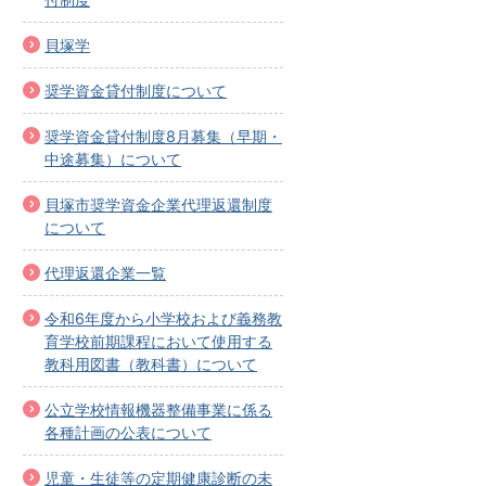
貝塚学
奨学資金貸付制度について
奨学資金貸付制度8月募集（早期・
中途募集）について
貝塚市奨学資金企業代理返還制度
について
代理返還企業一覧
令和6年度から小学校および義務教
育学校前期課程において使用する
教科用図書（教科書）について
公立学校情報機器整備事業に係る
各種計画の公表について
児童・生徒等の定期健康診断の未