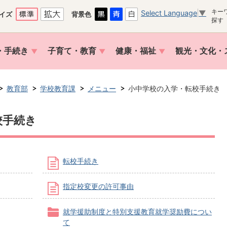
キー
Select Language
▼
イズ
背景色
探す
・手続き
子育て・教育
健康・福祉
観光・文化・
教育部
学校教育課
メニュー
小中学校の入学・転校手続き
校手続き
転校手続き
指定校変更の許可事由
就学援助制度と特別支援教育就学奨励費につい
て