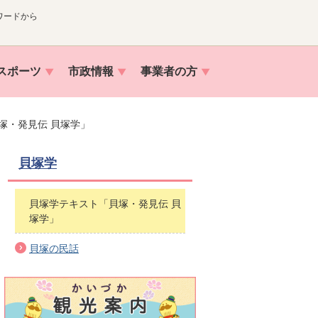
ワードから
スポーツ
市政情報
事業者の方
塚・発見伝 貝塚学」
貝塚学
貝塚学テキスト「貝塚・発見伝 貝
塚学」
貝塚の民話