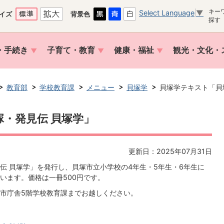
キー
Select Language
▼
イズ
背景色
探す
・手続き
子育て・教育
健康・福祉
観光・文化・
教育部
学校教育課
メニュー
貝塚学
貝塚学テキスト「貝
・発見伝 貝塚学」
更新日：2025年07月31日
伝 貝塚学」を発行し、貝塚市立小学校の4年生・5年生・6年生に
います。価格は一冊500円です。
市庁舎5階学校教育課までお越しください。