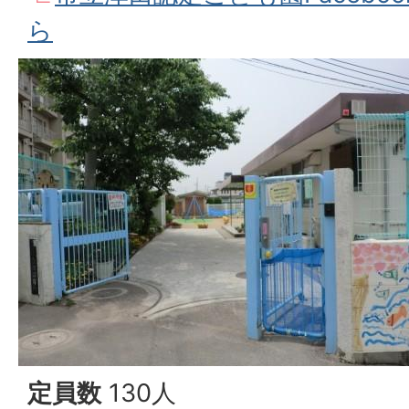
ら
定員数
130人