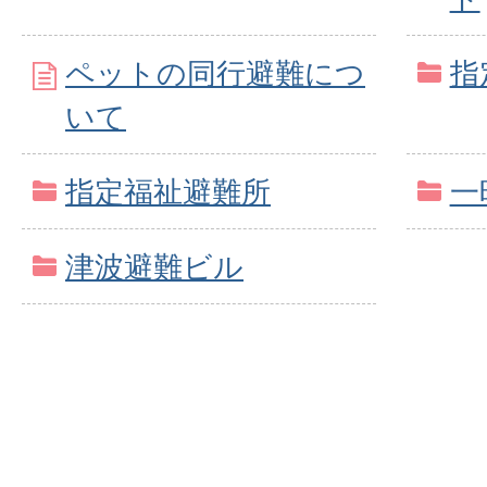
ペットの同行避難につ
指
いて
指定福祉避難所
一
津波避難ビル