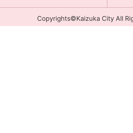
Copyrights©Kaizuka City All Ri