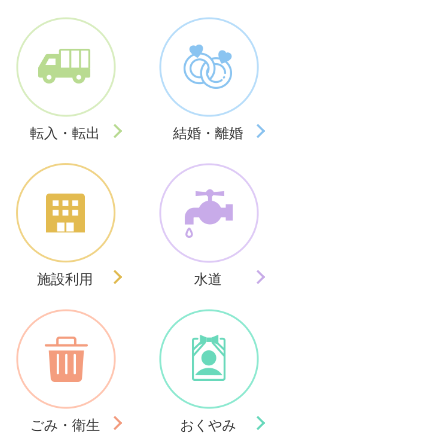
転入・転出
結婚・離婚
施設利用
水道
ごみ・衛生
おくやみ