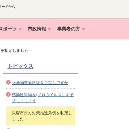
ワードから
スポーツ
市政情報
事業者の方
例を制定しました
トピックス
化学物質過敏症をご存じですか
感染性胃腸炎(ノロウイルス）を予
防しましょう
貝塚市がん対策推進条例を制定し
ました