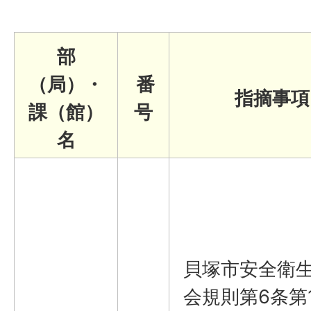
部
（局）・
番
指摘事項
課（館）
号
名
貝塚市安全衛
会規則第6条第