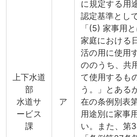
に規定する用
認定基準とし
「(5) 家事用
家庭における
活の用に使用
ののうち、共
上下水道
て使用するも
部
う。」とある
水道サ
ア
在の条例別表第
ービス
用途別に家事
課
い。また、第3