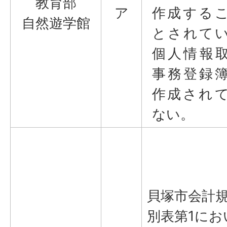
教育部
ア
作成する
自然遊学館
とされて
個人情報
事務登録
作成され
ない。
貝塚市会計
別表第1にお