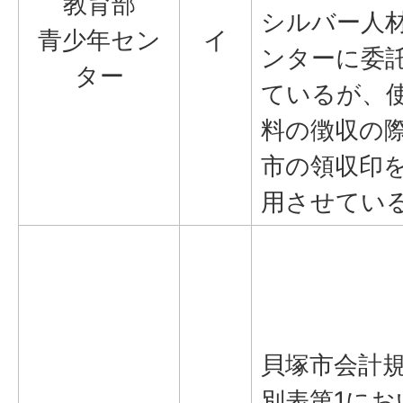
教育部
シルバー人
青少年セン
イ
ンターに委
ター
ているが、
料の徴収の
市の領収印
用させてい
貝塚市会計
別表第1にお