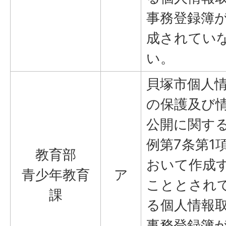
事務登録簿
成されてい
い。
貝塚市個人
の保護及び
公開に関す
例第7条第1
教育部
おいて作成
青少年教育
ア
こととされ
課
る個人情報
事務登録簿