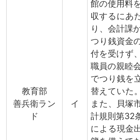
館の使用料
収するにあ
り、会計課
つり銭資金
付を受けず
職員の親睦
でつり銭を
教育部
替えていた
善兵衛ラン
イ
また、貝塚
ド
計規則第32
による現金