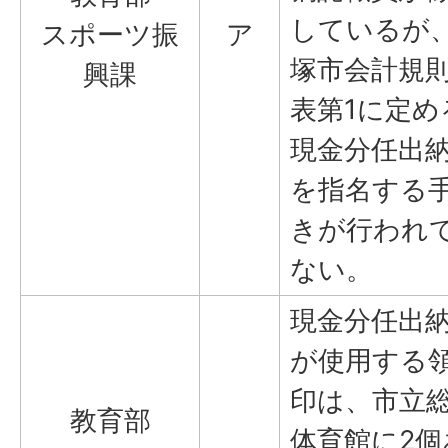
しているが
スポーツ振
ア
塚市会計規
興課
表第1に定め
現金分任出
を指名する
きが行われ
ない。
現金分任出
が使用する
印は、市立
教育部
体育館に2個