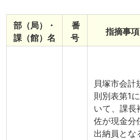
部（局）・
番
指摘事項
課（館）名
号
貝塚市会計
則別表第1
いて、課長
佐が現金分
出納員とな