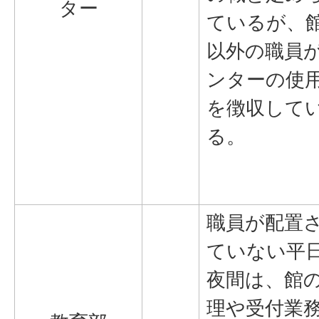
ター
ているが、
以外の職員
ンターの使
を徴収して
る。
職員が配置
ていない平
夜間は、館
理や受付業