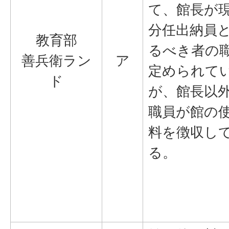
て、館長が
分任出納員
教育部
るべき者の
善兵衛ラン
ア
定められて
ド
が、館長以
職員が館の
料を徴収し
る。