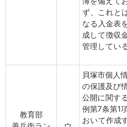
簿を備えて
ず、これと
なる入金表
成して徴収
管理してい
貝塚市個人
の保護及び
公開に関す
例第7条第1
教育部
おいて作成
善兵衛ラン
ウ