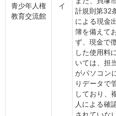
また、貝塚
青少年人権
イ
計規則第32
教育交流館
による現金
簿を備えて
ず、現金で
した使用料
いては、担
がパソコン
りデータで
しており、
人による確
されていな