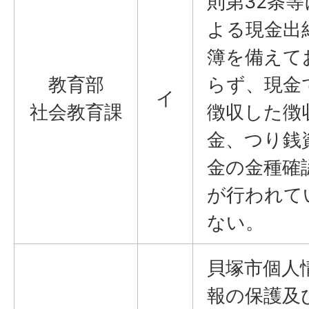
則第32条等
よる現金出
簿を備えて
教育部
らず、現金
イ
社会教育課
徴収した徴
金、つり銭
金の金種確
が行われて
ない。
貝塚市個人
報の保護及