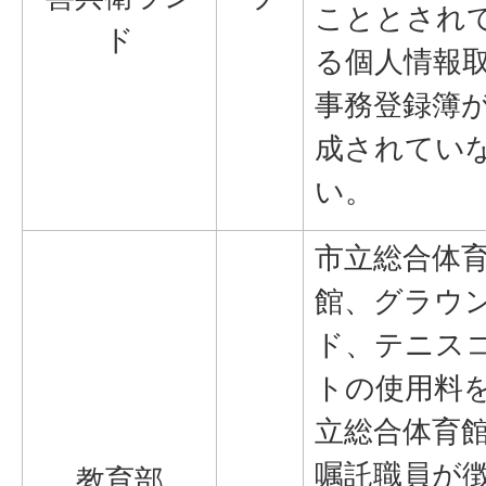
こととされ
ド
る個人情報
事務登録簿
成されてい
い。
市立総合体
館、グラウ
ド、テニス
トの使用料
立総合体育
嘱託職員が
教育部