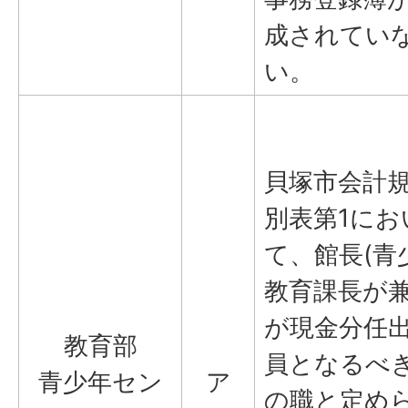
成されてい
い。
貝塚市会計
別表第1にお
て、館長(青
教育課長が兼
が現金分任
教育部
員となるべ
青少年セン
ア
の職と定め