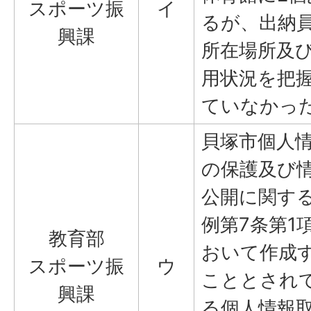
スポーツ振
イ
るが、出納
興課
所在場所及
用状況を把
ていなかっ
貝塚市個人
の保護及び
公開に関す
例第7条第1
教育部
おいて作成
スポーツ振
ウ
こととされ
興課
る個人情報