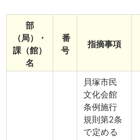
部
（局）・
番
指摘事項
課（館）
号
名
貝塚市民
文化会館
条例施行
規則第2条
で定める