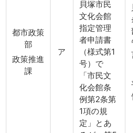
貝塚市民
文化会館
指定管理
都市政策
者申請書
部
ア
（様式第1
政策推進
号）で
課
「市民文
化会館条
例第2条第
1項の規
定」とあ