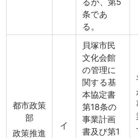
るが、第5
条であ
る。
貝塚市民
文化会館
の管理に
関する基
本協定書
都市政策
第18条の
部
事業計画
イ
書及び第1
政策推進