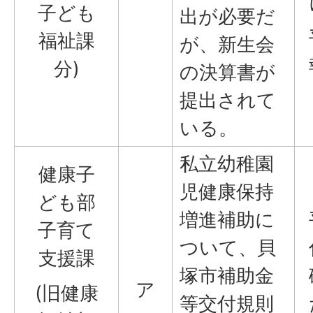
子ども
出が必要だ
福祉課
が、新生会
分)
の決算書が
提出されて
いる。
私立幼稚園
健康子
児健康保持
ども部
増進補助に
子育て
ついて、貝
支援課
塚市補助金
ア
(旧健康
等交付規則