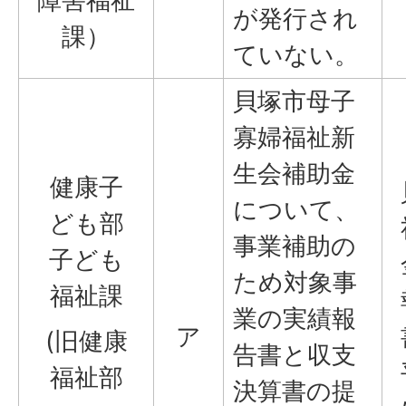
障害福祉
が発行され
課）
ていない。
貝塚市母子
寡婦福祉新
生会補助金
健康子
について、
ども部
事業補助の
子ども
ため対象事
福祉課
業の実績報
ア
(旧健康
告書と収支
福祉部
決算書の提