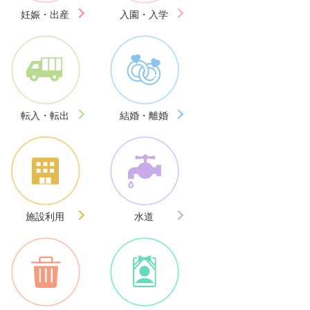
妊娠・出産
入園・入学
転入・転出
結婚・離婚
施設利用
水道