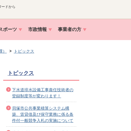
ワードから
スポーツ
市政情報
事業者の方
課）
トピックス
トピックス
下水道排水設備工事責任技術者の
登録制度等が変わります！
貝塚市公共事業積算システム構
築、賃貸借及び保守業務に係る条
件付一般競争入札の実施について