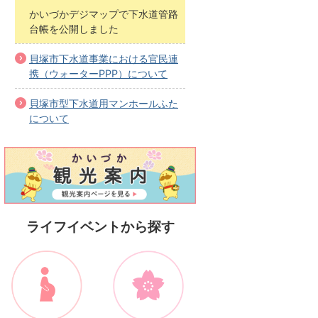
かいづかデジマップで下水道管路
台帳を公開しました
貝塚市下水道事業における官民連
携（ウォーターPPP）について
貝塚市型下水道用マンホールふた
について
ライフイベントから探す