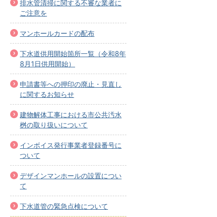
排水管清掃に関する不審な業者に
ご注意を
マンホールカードの配布
下水道供用開始箇所一覧（令和8年
8月1日供用開始）
申請書等への押印の廃止・見直し
に関するお知らせ
建物解体工事における市公共汚水
桝の取り扱いについて
インボイス発行事業者登録番号に
ついて
デザインマンホールの設置につい
て
下水道管の緊急点検について