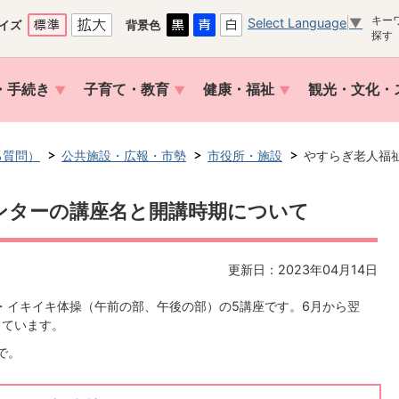
キー
Select Language
▼
イズ
背景色
探す
・手続き
子育て・教育
健康・福祉
観光・文化・
る質問）
公共施設・広報・市勢
市役所・施設
やすらぎ老人福
ンターの講座名と開講時期について
更新日：2023年04月14日
・イキイキ体操（午前の部、午後の部）の5講座です。6月から翌
っています。
まで。