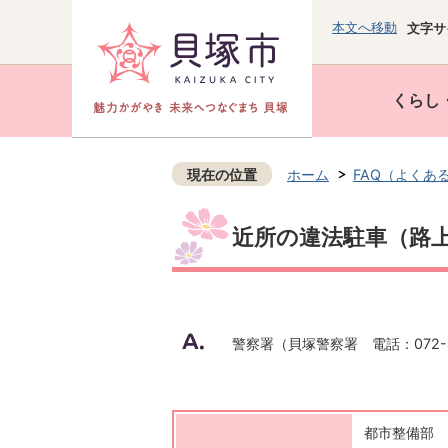
本文へ移動
文字サ
くらし
現在の位置
ホーム
FAQ（よくあ
近所の違法駐車（路
警察署（貝塚警察署 電話：072-4
都市整備部 