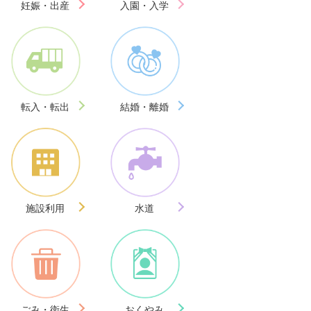
妊娠・出産
入園・入学
転入・転出
結婚・離婚
施設利用
水道
ごみ・衛生
おくやみ