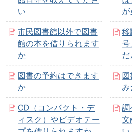
い
が
市民図書館以外で図書
移
館の本を借りられます
号
か
だ
図書の予約はできます
図
か
み
CD（コンパクト・デ
調
ィスク）やビデオテー
文
プを借りられますか
い