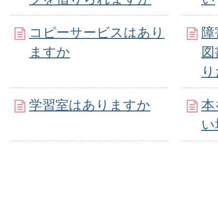
コピーサービスはあり
障
ますか
図
り
学習室はありますか
本
い