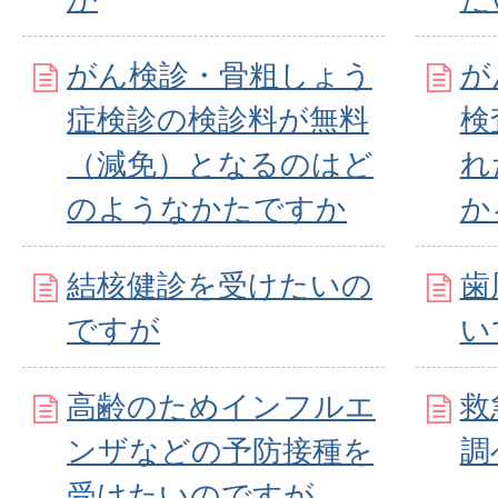
がん検診・骨粗しょう
が
症検診の検診料が無料
検
（減免）となるのはど
れ
のようなかたですか
か
結核健診を受けたいの
歯
ですが
い
高齢のためインフルエ
救
ンザなどの予防接種を
調
受けたいのですが