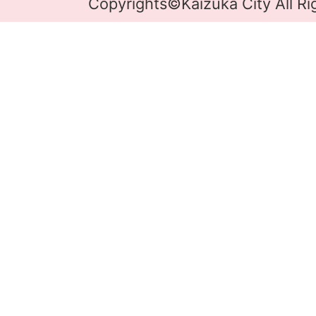
Copyrights©Kaizuka City All Ri