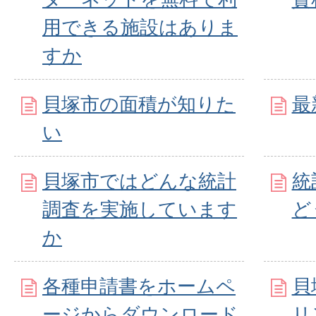
用できる施設はありま
すか
貝塚市の面積が知りた
最
い
貝塚市ではどんな統計
統
調査を実施しています
ど
か
各種申請書をホームペ
貝
ージからダウンロード
リ