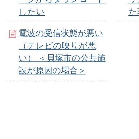
したい
た
電波の受信状態が悪い
（テレビの映りが悪
い） ＜貝塚市の公共施
設が原因の場合＞