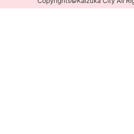
Copyrights©Kaizuka City All Ri