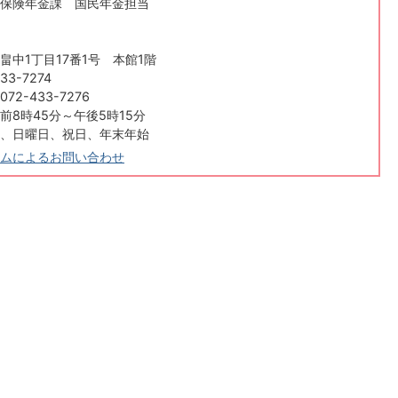
保険年金課 国民年金担当
畠中1丁目17番1号 本館1階
33-7274
2-433-7276
前8時45分～午後5時15分
、日曜日、祝日、年末年始
ムによるお問い合わせ