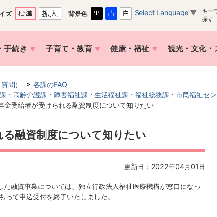
キー
Select Language
▼
イズ
背景色
探す
・手続き
子育て・教育
健康・福祉
観光・文化・
る質問）
各課のFAQ
課・高齢介護課・障害福祉課・生活福祉課・福祉総務課・市民福祉セン
年金受給者が受けられる融資制度について知りたい
れる融資制度について知りたい
更新日：2022年04月01日
した融資事業については、独立行政法人福祉医療機構が窓口になっ
をもって申込受付を終了いたしました。