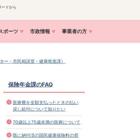
ワードから
スポーツ
市政情報
事業者の方
ター・市民相談室・健康推進課）
保険年金課のFAQ
医療費を全額支払ったときの払い
戻し給付について知りたい
70歳以上75歳未満の医療について
既に納付済の国民健康保険料の督