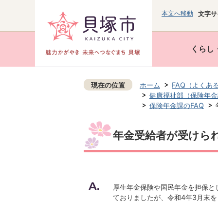
本文へ移動
文字サ
くらし
現在の位置
ホーム
FAQ（よくあ
健康福祉部（保険年金
保険年金課のFAQ
年金受給者が受けら
厚生年金保険や国民年金を担保と
ておりましたが、令和4年3月末