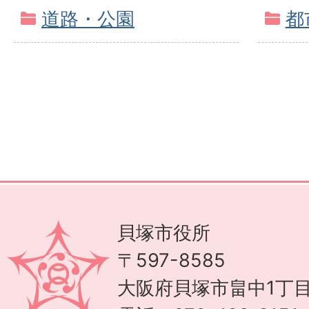
道路・公園
都
貝塚市役所
〒597-8585
大阪府貝塚市畠中1丁目