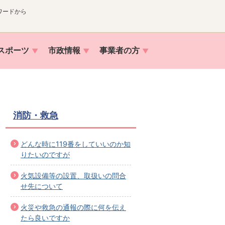
ワードから
スポーツ
市政情報
事業者の方
消防・救急
どんな時に119番をしていいのか知
りたいのですが
火気設備等の設置、取扱いの問合
せ先について
火災や救急の通報の際に何を伝え
たら良いですか