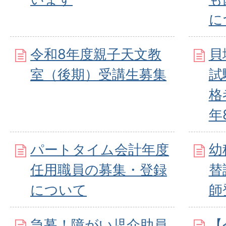
に
令和8年度親子天文教
貝
室（後期）受講生募集
試
格
年
パートタイム会計年度
幼
任用職員の募集・登録
替
について
師
急募！障がい児介助員
【