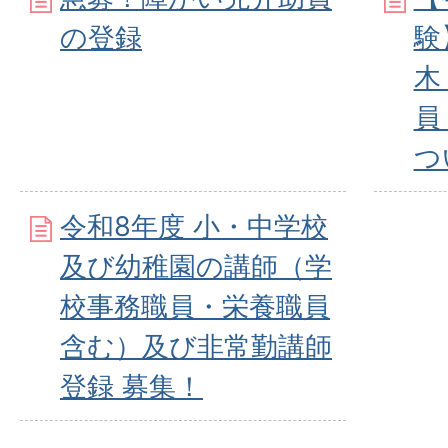
の登録
験
木
員
つ
令和8年度 小・中学校
及び幼稚園の講師（学
校事務職員・栄養職員
含む）及び非常勤講師
登録 募集！