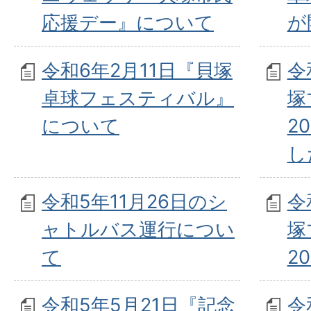
応援デー』について
が
令和6年2月11日『貝塚
令
卓球フェスティバル』
塚
について
2
し
令和5年11月26日のシ
令
ャトルバス運行につい
塚
て
2
令和5年5月21日『記念
令