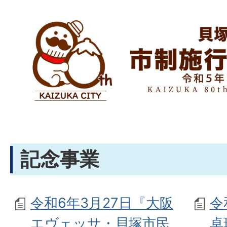
記念事業
令和6年3月27日『大阪
令
エヴェッサ・貝塚市民
卓