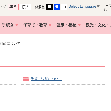
キー
Select Language
▼
イズ
背景色
探す
・手続き
子育て・教育
健康・福祉
観光・文化・
財政について
予算・決算について