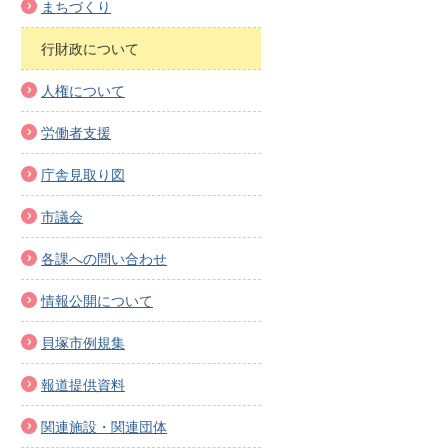
まちづくり
行財政について
人権について
労働者支援
庁舎見取り図
市議会
各課への問い合わせ
情報公開について
貝塚市例規集
報道提供資料
関連施設・関連団体