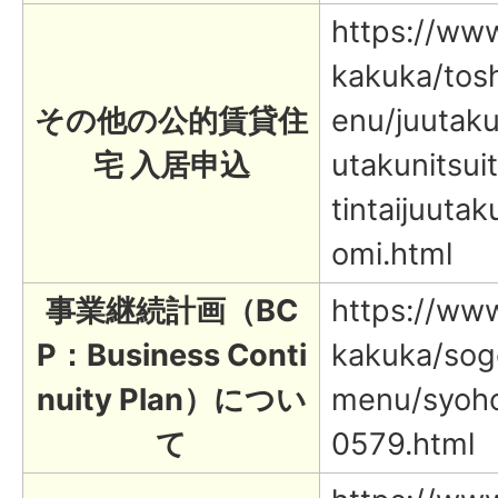
https://www.
kakuka/tosh
その他の公的賃貸住
enu/juutaku
宅 入居申込
utakunitsui
tintaijuuta
omi.html
事業継続計画（BC
https://www.
P：Business Conti
kakuka/sog
nuity Plan）につい
menu/syoho
て
0579.html