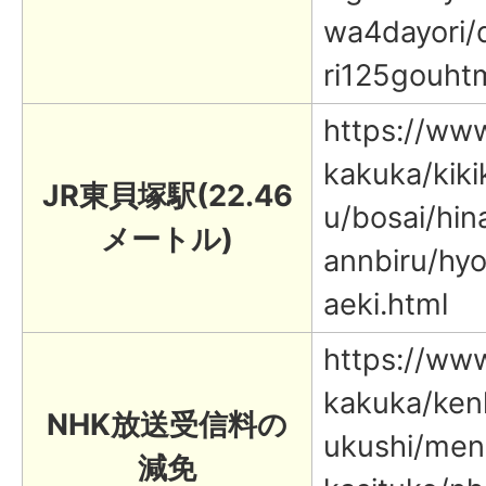
wa4dayori/
ri125gouhtm
https://www.
kakuka/kiki
JR東貝塚駅(22.46
u/bosai/hi
メートル)
annbiru/hyo
aeki.html
https://www.
kakuka/ken
NHK放送受信料の
ukushi/men
減免