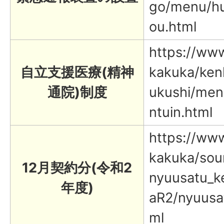
go/menu/hu
ou.html
https://www.
自立支援医療(精神
kakuka/ken
通院)制度
ukushi/menu
ntuin.html
https://www.
kakuka/sou
12月契約分(令和2
nyuusatu_k
年度)
aR2/nyuusa
ml