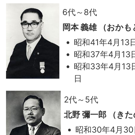
6代～8代
岡本 義雄 （おかも
昭和41年4月13
昭和37年4月13
昭和33年4月13
日
2代～5代
北野 彌一郎 （き
昭和30年4月3