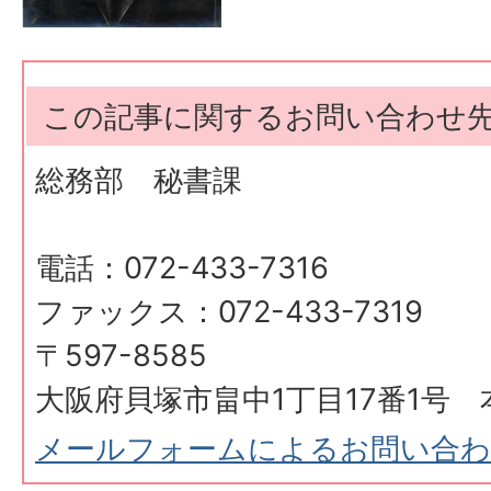
この記事に関するお問い合わせ
総務部 秘書課
電話：072-433-7316
ファックス：072-433-7319
〒597-8585
大阪府貝塚市畠中1丁目17番1号 
メールフォームによるお問い合