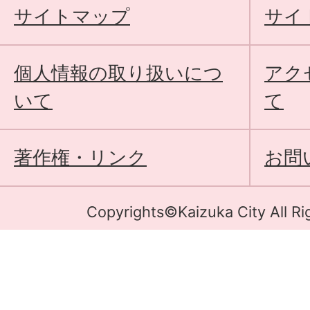
サイトマップ
サイ
個人情報の取り扱いにつ
アク
いて
て
著作権・リンク
お問
Copyrights©Kaizuka City All Ri