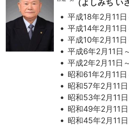
（よしみち い
平成18年2月11日
平成14年2月11日
平成10年2月11日
平成6年2月11日
平成2年2月11日
昭和61年2月11
昭和57年2月11
昭和53年2月11
昭和49年2月11
昭和45年2月11