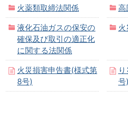
火薬類取締法関係
高
液化石油ガスの保安の
火
確保及び取引の適正化
に関する法関係
火災損害申告書(様式第
り
8号)
号