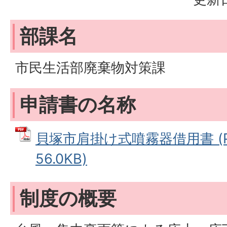
部課名
市民生活部廃棄物対策課
申請書の名称
貝塚市肩掛け式噴霧器借用書 (P
56.0KB)
制度の概要