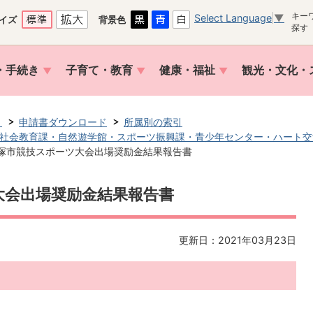
キー
Select Language
▼
イズ
背景色
探す
・手続き
子育て・教育
健康・福祉
観光・文化・
き
申請書ダウンロード
所属別の索引
社会教育課・自然遊学館・スポーツ振興課・青少年センター・ハート交
塚市競技スポーツ大会出場奨励金結果報告書
大会出場奨励金結果報告書
更新日：2021年03月23日