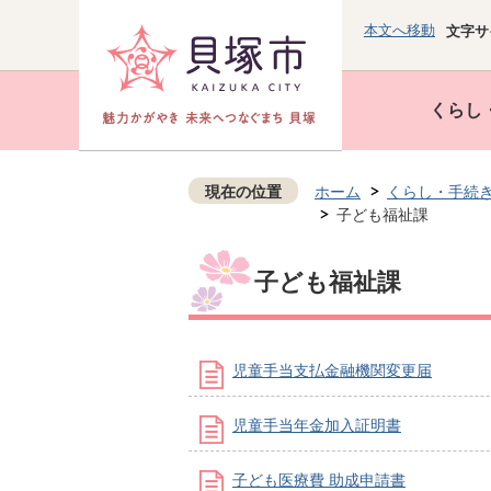
本文へ移動
文字サ
くらし
現在の位置
ホーム
くらし・手続
子ども福祉課
子ども福祉課
児童手当支払金融機関変更届
児童手当年金加入証明書
子ども医療費 助成申請書