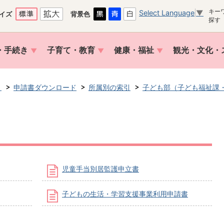
キー
Select Language
▼
イズ
背景色
探す
・手続き
子育て・教育
健康・福祉
観光・文化・
き
申請書ダウンロード
所属別の索引
子ども部（子ども福祉課
児童手当別居監護申立書
子どもの生活・学習支援事業利用申請書