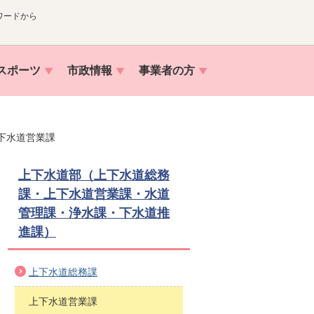
ワードから
スポーツ
市政情報
事業者の方
下水道営業課
上下水道部（上下水道総務
課・上下水道営業課・水道
管理課・浄水課・下水道推
進課）
上下水道総務課
上下水道営業課