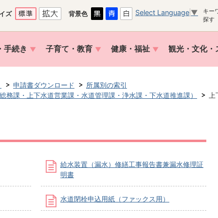
キー
Select Language
▼
イズ
背景色
探す
・手続き
子育て・教育
健康・福祉
観光・文化・
き
申請書ダウンロード
所属別の索引
総務課・上下水道営業課・水道管理課・浄水課・下水道推進課）
上
給水装置（漏水）修繕工事報告書兼漏水修理証
明書
水道閉栓申込用紙（ファックス用）