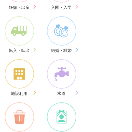
妊娠・出産
入園・入学
転入・転出
結婚・離婚
施設利用
水道