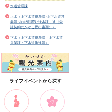
水道管理課
上水（上下水道総務課･上下水道営
業課･水道管理課･浄水課共通（委
託契約にかかる提出書類））
下水（上下水道総務課・上下水道
営業課・下水道推進課）
ライフイベントから探す