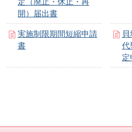
定（廃止・休止・再
開）届出書
実施制限期間短縮申請
貝
書
代
定