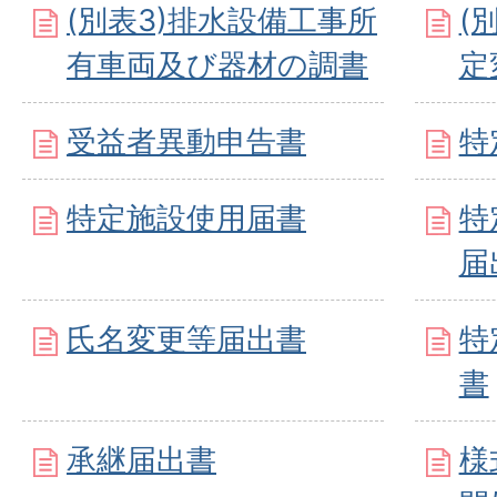
(別表3)排水設備工事所
(
有車両及び器材の調書
定
受益者異動申告書
特
特定施設使用届書
特
届
氏名変更等届出書
特
書
承継届出書
様