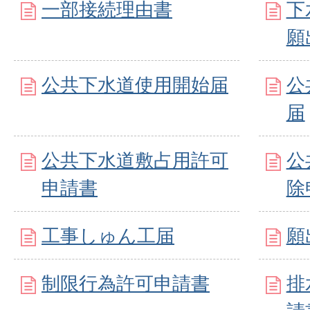
一部接続理由書
下
願
公共下水道使用開始届
公
届
公共下水道敷占用許可
公
申請書
除
工事しゅん工届
願
制限行為許可申請書
排