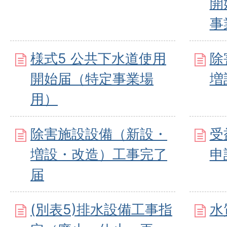
開
事
様式5 公共下水道使用
除
開始届（特定事業場
増
用）
除害施設設備（新設・
受
増設・改造）工事完了
申
届
(別表5)排水設備工事指
水