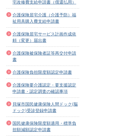
宅改修費支給申請書（償還払用）
介護保険居宅介護（介護予防）福
祉用具購入費支給申請書
介護保険居宅サービス計画作成依
頼（変更）届出書
介護保険被保険者証等再交付申請
書
介護保険負担限度額認定申請書
介護保険要介護認定・要支援認定
申請書・認定調査の確認事項
貝塚市国民健康保険人間ドック(脳
ドック)受診登録申請書
国民健康保険限度額適用・標準負
担額減額認定申請書