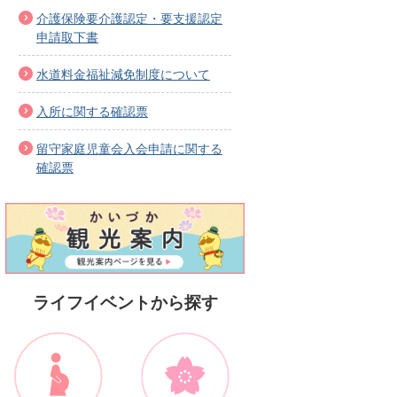
介護保険要介護認定・要支援認定
申請取下書
水道料金福祉減免制度について
入所に関する確認票
留守家庭児童会入会申請に関する
確認票
ライフイベントから探す