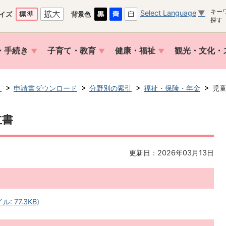
キー
Select Language
▼
イズ
背景色
探す
・手続き
子育て・教育
健康・福祉
観光・文化・
き
申請書ダウンロード
分野別の索引
福祉・保険・年金
児
立書
更新日：2026年03月13日
 77.3KB)