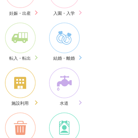
妊娠・出産
入園・入学
転入・転出
結婚・離婚
施設利用
水道