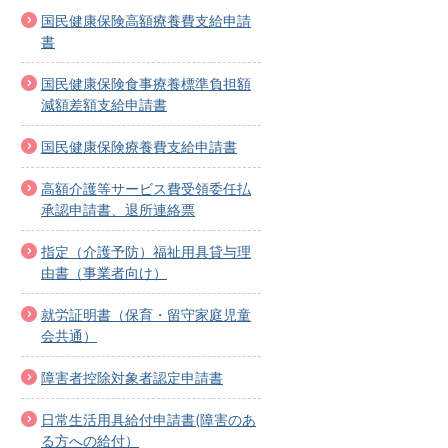
国民健康保険高額療養費支給申請
書
国民健康保険食事療養標準負担額
減額差額支給申請書
国民健康保険療養費支給申請書
高額介護等サービス費受領委任払
承認申請書、退所連絡票
指定（介護予防）福祉用具貸与理
由書（事業者向け）
就労証明書（保育・留守家庭児童
会共通）
障害者控除対象者認定申請書
日常生活用具給付申請書(障害のあ
る方への給付）