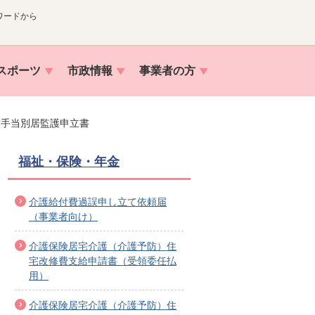
ワードから
スポーツ
市政情報
事業者の方
童手当別居監護申立書
福祉・保険・年金
介護給付費過誤申し立て依頼届
（事業者向け）
介護保険居宅介護（介護予防）住
宅改修費支給申請書（受領委任払
用）
介護保険居宅介護（介護予防）住