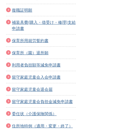
復職証明願
補装具費(購入・借受け・修理)支給
申請書
保育所用就労誓約書
保育所（園）退所願
利用者負担額等減免申請書
留守家庭児童会入会申請書
留守家庭児童会退会届
留守家庭児童会負担金減免申請書
委任状（介護保険関係）
住所地特例（適用・変更・終了）