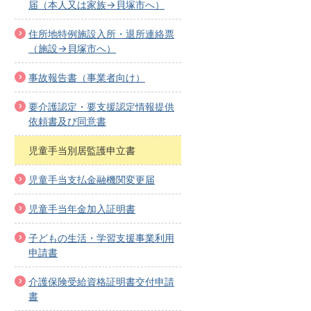
届（本人又は家族→貝塚市へ）
住所地特例施設入所・退所連絡票
（施設→貝塚市へ）
事故報告書（事業者向け）
要介護認定・要支援認定情報提供
依頼書及び同意書
児童手当別居監護申立書
児童手当支払金融機関変更届
児童手当年金加入証明書
子どもの生活・学習支援事業利用
申請書
介護保険受給資格証明書交付申請
書