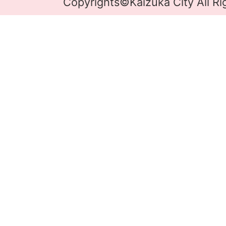
Copyrights©Kaizuka City All Ri