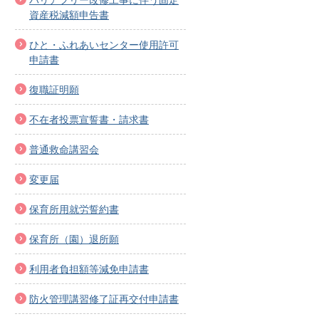
資産税減額申告書
ひと・ふれあいセンター使用許可
申請書
復職証明願
不在者投票宣誓書・請求書
普通救命講習会
変更届
保育所用就労誓約書
保育所（園）退所願
利用者負担額等減免申請書
防火管理講習修了証再交付申請書