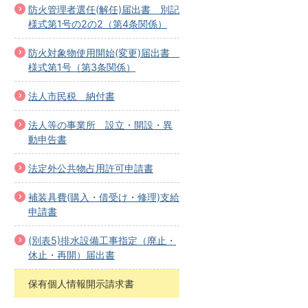
防火管理者選任(解任)届出書 別記
様式第1号の2の2（第4条関係）
防火対象物使用開始(変更)届出書
様式第1号（第3条関係）
法人市民税 納付書
法人等の事業所 設立・開設・異
動申告書
法定外公共物占用許可申請書
補装具費(購入・借受け・修理)支給
申請書
(別表5)排水設備工事指定（廃止・
休止・再開）届出書
保有個人情報開示請求書