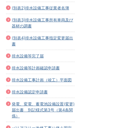
(別表2)排水設備工事従業者名簿
(別表3)排水設備工事所有車両及び
器材の調書
(別表4)排水設備工事指定変更届出
書
排水設備等完了届
排水設備等計画確認申請書
排水設備工事計画（竣工）平面図
排水設備認定申請書
発電、変電、蓄電池設備設置(変更)
届出書 別記様式第3号（第4条関
係）
バリアフリー改修工事に伴う固定