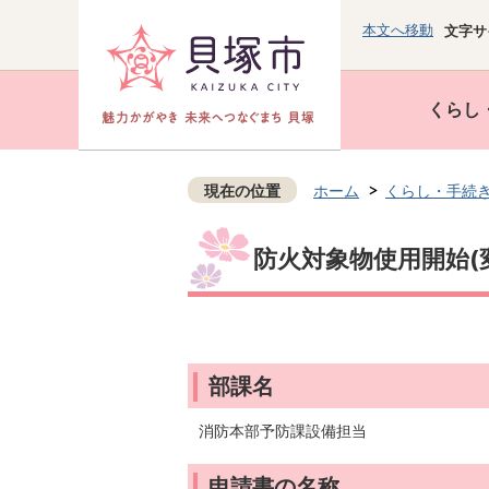
本文へ移動
文字サ
くらし
現在の位置
ホーム
くらし・手続
防火対象物使用開始(
部課名
消防本部予防課設備担当
申請書の名称