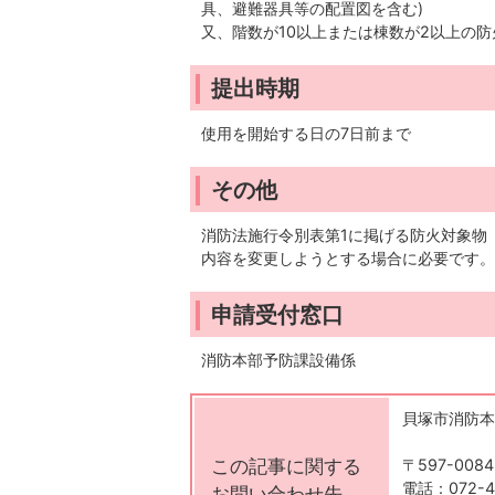
具、避難器具等の配置図を含む)
又、階数が10以上または棟数が2以上の
提出時期
使用を開始する日の7日前まで
その他
消防法施行令別表第1に掲げる防火対象物
内容を変更しようとする場合に必要です。
申請受付窓口
消防本部予防課設備係
貝塚市消防本
この記事に関する
〒597-00
電話：072-4
お問い合わせ先