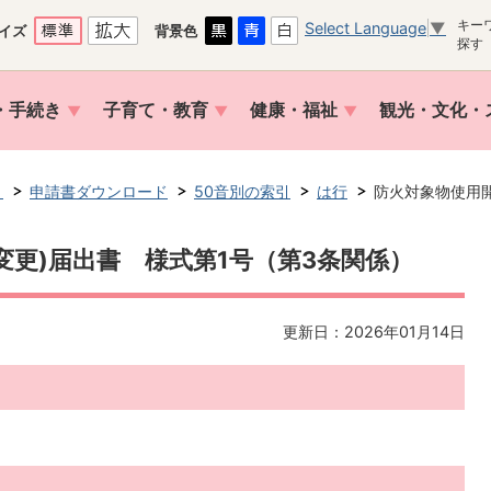
キー
Select Language
▼
イズ
背景色
探す
・手続き
子育て・教育
健康・福祉
観光・文化・
き
申請書ダウンロード
50音別の索引
は行
防火対象物使用開
変更)届出書 様式第1号（第3条関係）
更新日：2026年01月14日