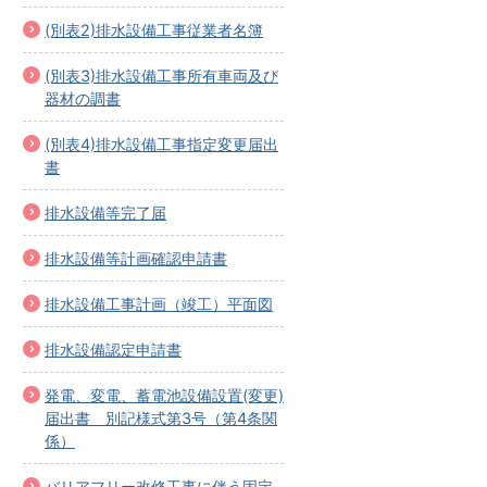
(別表2)排水設備工事従業者名簿
(別表3)排水設備工事所有車両及び
器材の調書
(別表4)排水設備工事指定変更届出
書
排水設備等完了届
排水設備等計画確認申請書
排水設備工事計画（竣工）平面図
排水設備認定申請書
発電、変電、蓄電池設備設置(変更)
届出書 別記様式第3号（第4条関
係）
バリアフリー改修工事に伴う固定