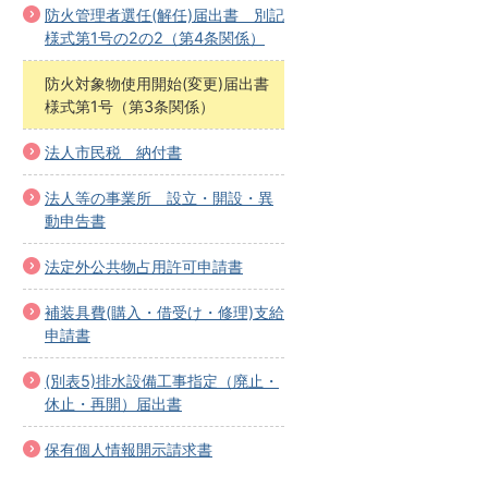
防火管理者選任(解任)届出書 別記
様式第1号の2の2（第4条関係）
防火対象物使用開始(変更)届出書
様式第1号（第3条関係）
法人市民税 納付書
法人等の事業所 設立・開設・異
動申告書
法定外公共物占用許可申請書
補装具費(購入・借受け・修理)支給
申請書
(別表5)排水設備工事指定（廃止・
休止・再開）届出書
保有個人情報開示請求書