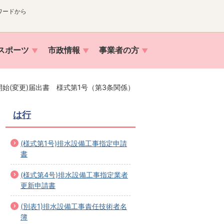
ワードから
スポーツ
市政情報
事業者の方
始(変更)届出書 様式第1号（第3条関係）
は行
(様式第1号)排水設備工事指定申請
書
(様式第4号)排水設備工事指定業者
更新申請書
(別表1)排水設備工事責任技術者名
簿