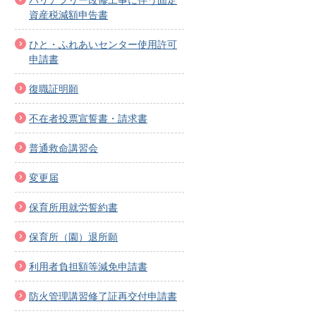
資産税減額申告書
ひと・ふれあいセンター使用許可
申請書
復職証明願
不在者投票宣誓書・請求書
普通救命講習会
変更届
保育所用就労誓約書
保育所（園）退所願
利用者負担額等減免申請書
防火管理講習修了証再交付申請書