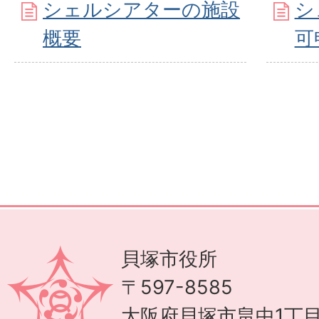
シェルシアターの施設
シ
概要
可
貝塚市役所
〒597-8585
大阪府貝塚市畠中1丁目