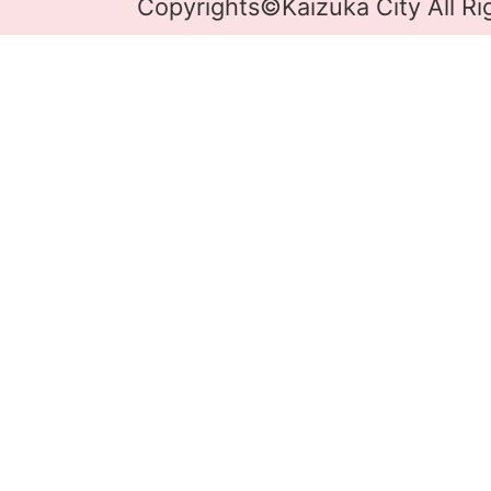
Copyrights©Kaizuka City All Ri