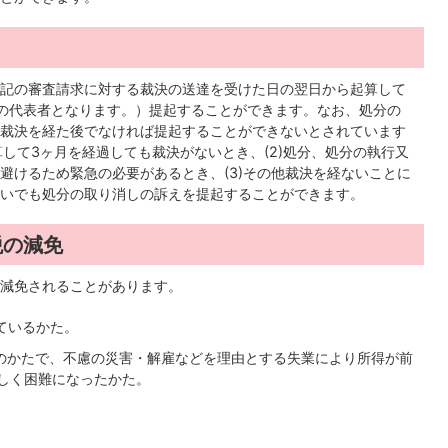
記の審査請求に対する裁決の送達を受けた日の翌日から起算して
の代表者となります。）提起することができます。なお、処分の
裁決を経た後でなければ提起することができないとされています
算して3ヶ月を経過しても裁決がないとき、(2)処分、処分の執行又
避けるため緊急の必要があるとき、(3)その他裁決を経ないことに
いでも処分の取り消しの訴えを提起することができます。
税の減免
減免されることがあります。
ているかた。
下のかたで、不慮の災害・解雇などを理由とする失業により所得が前
著しく困難になったかた。