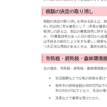
税額の決定の取り消し
税額の決定の取り消しを求める訴えは、前
6ヶ月以内に市を被告として（市長が被告
取消しの訴えは、前記の審査請求に対する
が、(1)審査請求があった日の翌日から起
は手続きの続行により生ずる著しい損害を
つき正当な理由があるときは、裁決を経な
市民税・府民税・森林環境
次の場合、市民税・府民税・森林環境税が
生活困窮などで公私の扶助を受け
前年中の所得金額が300万円以
年の2分の1以下となり、生活が
災害などで被害を受けたかた。