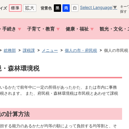
キー
Select Language
▼
イズ
背景色
探す
・手続き
子育て・教育
健康・福祉
観光・文化・
総務部
課税課
メニュー
個人の市・府民税
個人の市民税
税・森林環境税
でいるかたで前年中に一定の所得があったかた、または市内に事務
税されます。 また、府民税・森林環境税は市民税とあわせて課税
税の計算方法
担する能力のあるかたが均等の額によって負担する均等割と、そ